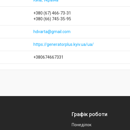
Київ, Україна
+380 (67) 466-73-31
+380 (66) 745-35-95
hdvarta@gmail.com
https://generatorplus.kyiv.ua/ua/
+380674667331
Графік роботи
Понеділок