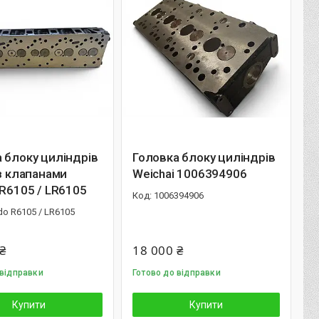
 блоку циліндрів
Головка блоку циліндрів
 з клапанами
Weichai 1006394906
 R6105 / LR6105
1006394906
do R6105 / LR6105
₴
18 000 ₴
 відправки
Готово до відправки
Купити
Купити