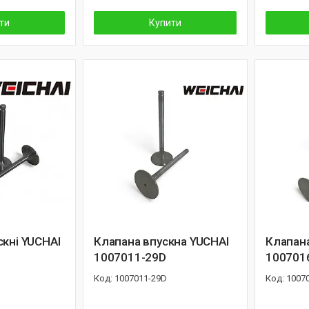
ти
Купити
скні YUCHAI
Клапана впускна YUCHAI
Клапана
1007011-29D
100701
1007011-29D
1007