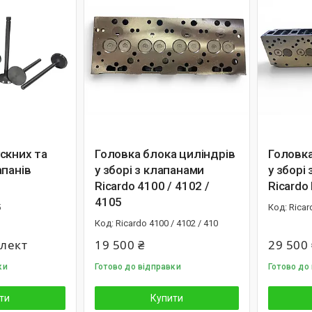
скних та
Головка блока циліндрів
Головка
апанів
у зборі з клапанами
у зборі
Ricardo 4100 / 4102 /
Ricardo
4105
5
Ricar
Ricardo 4100 / 4102 / 410
плект
19 500 ₴
29 500 
ки
Готово до відправки
Готово до
ти
Купити