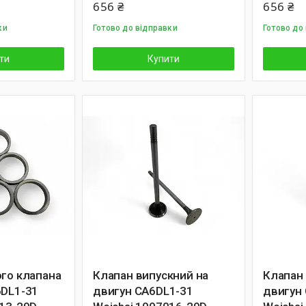
656 ₴
656 ₴
ки
Готово до відправки
Готово до
ти
Купити
ого клапана
Клапан випускний на
Клапан 
6DL1-31
двигун CA6DL1-31
двигун