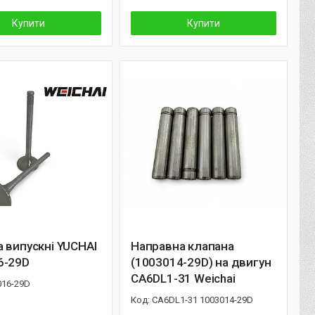
Купити
Купити
 випускні YUCHAI
Направна клапана
6-29D
(1003014-29D) на двигун
CA6DL1-31 Weichai
016-29D
CA6DL1-31 1003014-29D