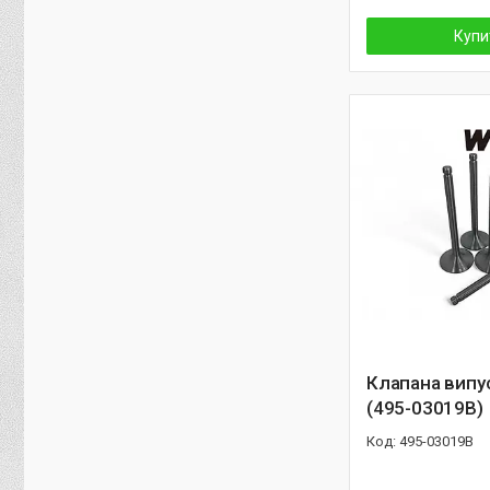
Купи
Клапана випу
(495-03019B)
495-03019B