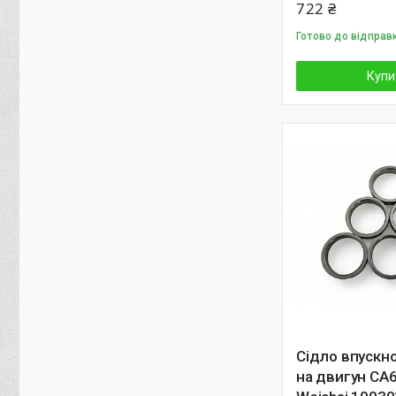
722 ₴
Готово до відправ
Купи
Сідло впускн
на двигун CA