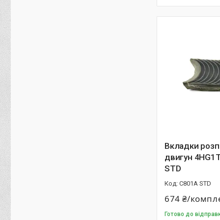
Вкладки розп
двигун 4HG1
STD
C801A STD
674 ₴/компл
Готово до відправ