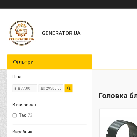
GENERATOR.UA
Фільтри
Ціна
Головка бл
В наявності
Так
73
Виробник