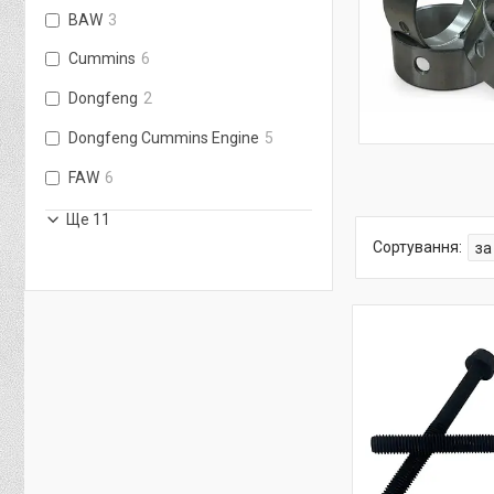
BAW
3
Cummins
6
Dongfeng
2
Dongfeng Cummins Engine
5
FAW
6
Ще 11