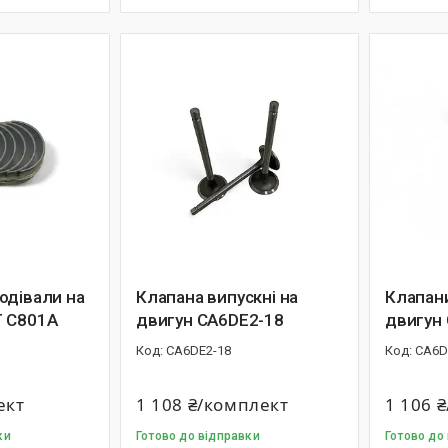
одівали на
Клапана випускні на
Клапани
T C801A
двигун CA6DE2-18
двигун
CA6DE2-18
CA6D
ект
1 108 ₴/комплект
1 106 
ки
Готово до відправки
Готово до