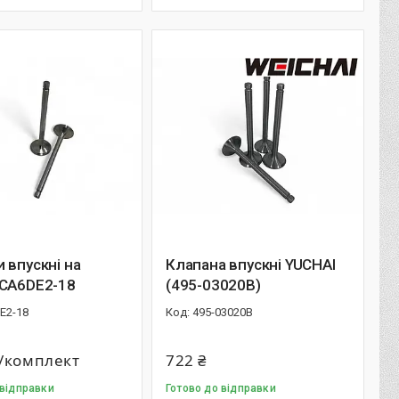
 впускні на
Клапана впускні YUCHAI
 CA6DE2-18
(495-03020B)
E2-18
495-03020B
₴/комплект
722 ₴
 відправки
Готово до відправки