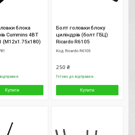
оловки блока
Болт головки блоку
рів Cummins 4BT
циліндрів (болт ГБЦ)
 (M12x1.75x180)
Ricardo R6105
781
Ricardo R6105
250 ₴
 відправки
Готово до відправки
Купити
Купити