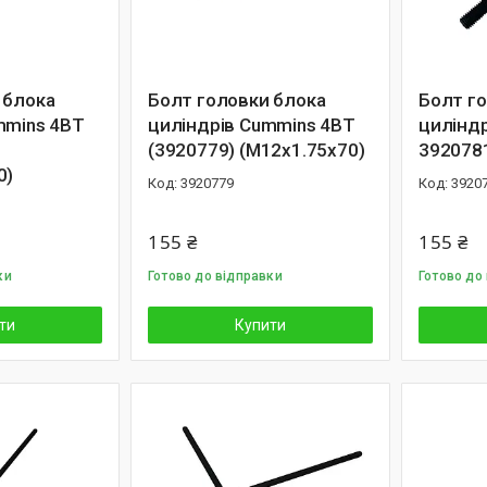
 блока
Болт головки блока
Болт г
mmins 4BT
циліндрів Cummins 4BT
цилінд
(3920779) (M12x1.75x70)
3920781
0)
3920779
3920
155 ₴
155 ₴
ки
Готово до відправки
Готово до
ти
Купити