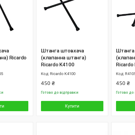
хача
Штанга штовхача
Штанга
на) Ricardo
(клапанна штанга)
(клапан
Ricardo K4100
Ricardo
05
Ricardo K4100
R4105
450 ₴
450 ₴
ки
Готово до відправки
Готово до
ти
Купити