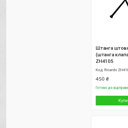
Штанга штов
(штанга клапа
ZH4105
Ricardo ZH41
450 ₴
Готово до відправ
Купи