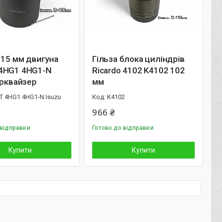
115 мм двигуна
Гільза блока циліндрів
4HG1 4HG1-N
Ricardo 4102 K4102 102
урквайзер
мм
T 4HG1 4HG1-N Isuzu
K4102
966 ₴
 відправки
Готово до відправки
Купити
Купити