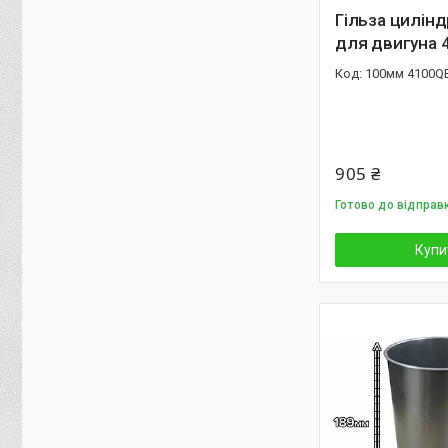
Гільза цилінд
для двигуна 
100мм 4100Q
905 ₴
Готово до відправ
Купи