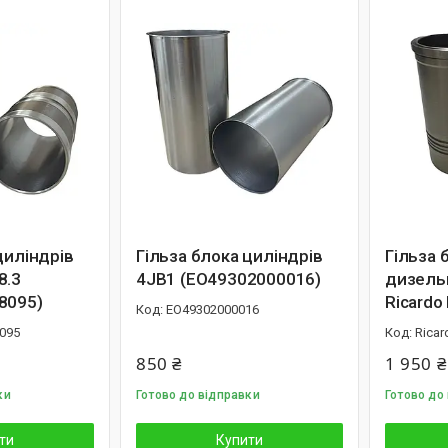
циліндрів
Гільза блока циліндрів
Гільза 
8.3
4JB1 (EO49302000016)
дизель
8095)
Ricardo
EO49302000016
095
Ricar
850 ₴
1 950 ₴
ки
Готово до відправки
Готово до
ти
Купити