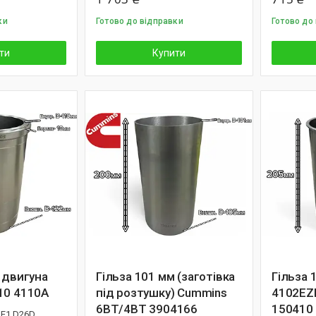
ки
Готово до відправки
Готово до
ти
Купити
 двигуна
Гільза 101 мм (заготівка
Гільза 
10 4110A
під розтушку) Cummins
4102EZL
6BT/4BT 3904166
150410
DE1 D26D