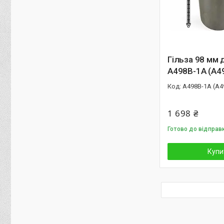
Гільза 98 мм 
A498B-1A (A4
A498B-1A (A4
1 698 ₴
Готово до відправ
Купи