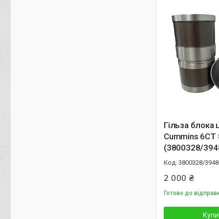
Гільза блока 
Cummins 6CT 
(3800328/394
3800328/3948
2 000 ₴
Готово до відправ
Купи