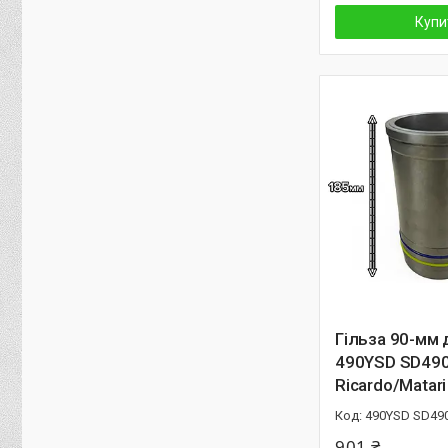
Купи
Гільза 90-мм 
490YSD SD49
Ricardo/Matari
490YSD SD490
901 ₴