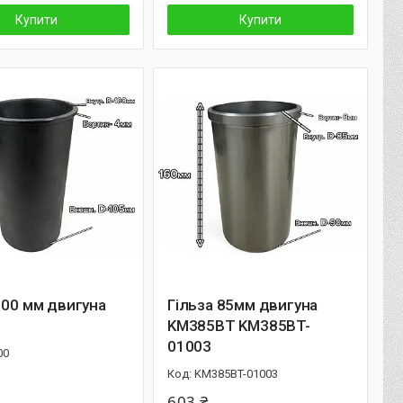
Купити
Купити
100 мм двигуна
Гільза 85мм двигуна
KM385BT KM385BT-
01003
00
KM385BT-01003
603 ₴