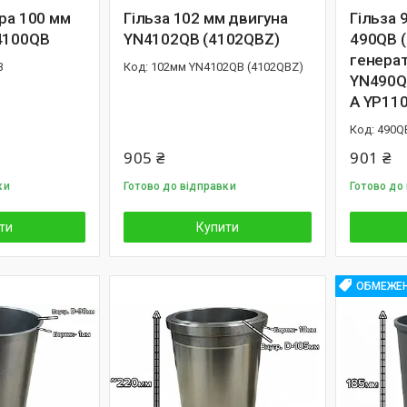
ра 100 мм
Гільза 102 мм двигуна
Гільза 
4100QB
YN4102QB (4102QBZ)
490QB 
генера
B
102мм YN4102QB (4102QBZ)
YN490Q
A YP11
490Q
905 ₴
901 ₴
ки
Готово до відправки
Готово до
ти
Купити
ОБМЕЖЕН