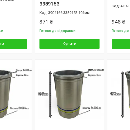
3389153
4102E
3904166 3389153 101мм
871 ₴
948 ₴
ки
Готово до відправки
Готово до
ти
Купити