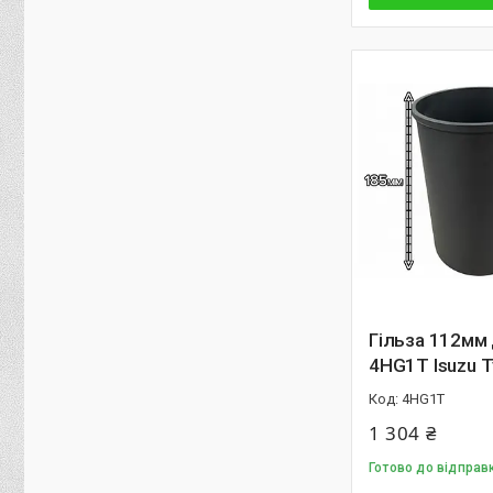
Гільза 112мм
4HG1T Isuzu 
4HG1T
1 304 ₴
Готово до відправ