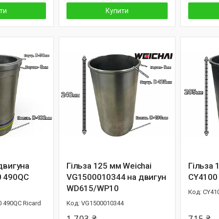
ти
Купити
двигуна
Гільза 125 мм Weichai
Гільза 
0 490QC
VG1500010344 на двигун
CY4100
WD615/WP10
CY41
 490QC Ricard
VG1500010344
1 703 ₴
715 ₴