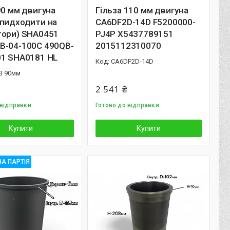
90 мм двигуна
Гільза 110 мм двигуна
(пидходити на
CA6DF2D-14D F5200000-
тори) SHA0451
PJ4P X5437789151
B-04-100C 490QB-
2015112310070
01 SHA0181 HL
CA6DF2D-14D
B 90мм
2 541 ₴
 відправки
Готово до відправки
Купити
Купити
А ПАРТІЯ