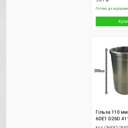
Готово до відправ
Купи
Гільза 110 мм
6DE1 D26D 41
CA6DE2-18 6