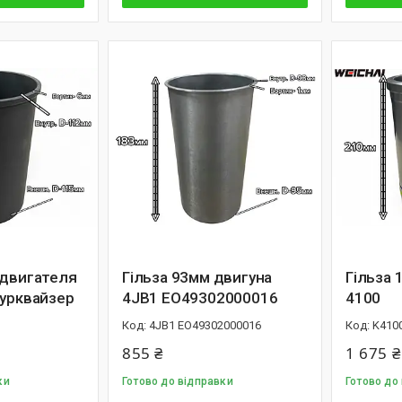
 двигателя
Гільза 93мм двигуна
Гільза 
Турквайзер
4JB1 EO49302000016
4100
4JB1 EO49302000016
K410
855 ₴
1 675 ₴
ки
Готово до відправки
Готово до