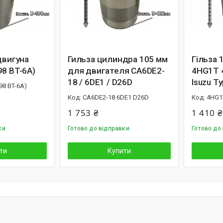
двигуна
Гильза цилиндра 105 мм
Гільза 
98 BT-6A)
для двигателя CA6DE2-
4HG1T 
18 / 6DE1 / D26D
Isuzu Т
98 BT-6A)
CA6DE2-18 6DE1 D26D
4HG1
1 753 ₴
1 410 ₴
ки
Готово до відправки
Готово до
ти
Купити