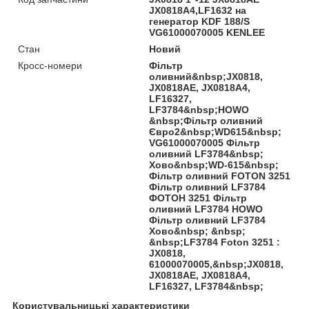
JX0818A4,LF1632 на
генератор KDF 188/S
VG61000070005 KENLEE
Стан
Новий
Кросс-номери
Фільтр
оливний&nbsp;JX0818,
JX0818AE, JX0818A4,
LF16327,
LF3784&nbsp;HOWO
&nbsp;Фільтр оливний
Євро2&nbsp;WD615&nbsp;
VG61000070005 Фільтр
оливний LF3784&nbsp;
Хово&nbsp;WD-615&nbsp;
Фільтр оливний FOTON 3251
Фільтр оливний LF3784
ФОТОН 3251 Фільтр
оливний LF3784 HOWO
Фільтр оливний LF3784
Хово&nbsp; &nbsp;
&nbsp;LF3784 Foton 3251 :
JX0818,
61000070005,&nbsp;JX0818,
JX0818AE, JX0818A4,
LF16327, LF3784&nbsp;
Користувальницькі характеристики