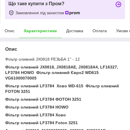
Що таке купити з Пром?
Замовлення під захистом
Опис
Характеристики
Доставка
Оплата
Умови 
Опис
Фільтр оливний JX0818 РЕЗЬБА 1'' - 12
Фільтр оливний
JX0818, JX0818AE, JX0818A4, LF16327,
LF3784
HOWO Фільтр оливний Євро2 WD615
VG61000070005
Фільтр оливний LF3784 Хово
WD-615 Фільтр оливний
FOTON 3251
Фільтр оливний LF3784 ФОТОН 3251
Фільтр оливний LF3784 HOWO
Фільтр оливний LF3784 Хово
Фільтр оливний LF3784 Foton 3251