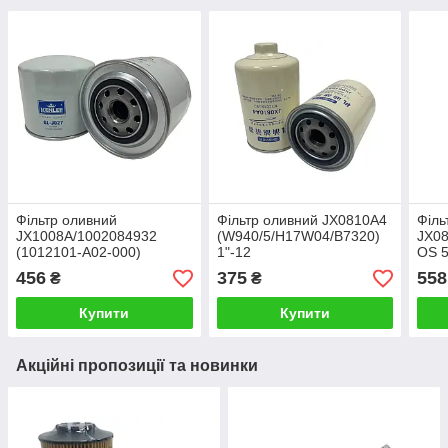
Фільтр оливний
Фільтр оливний JX0810A4
Філь
JX1008A/1002084932
(W940/5/H17W04/B7320)
JX08
(1012101-A02-000)
1"-12
OS 
(WEICHAI YTO YT3ADZ,
GL-J
456
375
558
₴
₴
YTO YT4B2Z, 4108ZD)
1012
Резьба 1"-12
Купити
Купити
Акційні пропозиції та новинки