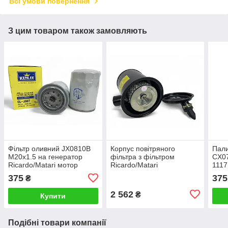
Всі умови повернення
З цим товаром також замовляють
Фільтр оливний JX0810B
Корпус повітряного
Пали
M20x1.5 на генератор
фільтра з фільтром
CX07
Ricardo/Matari мотор
Ricardo/Matari
1117
RLR6M3L-15 WB202
CX0
375
375
₴
1012010-XZ KENLEE
Різь
2 562
₴
Купити
Подібні товари компанії