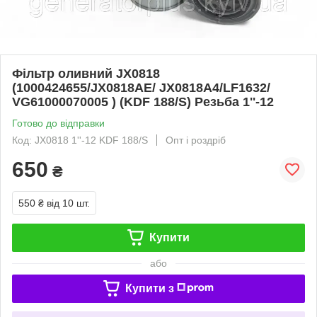
Фільтр оливний JX0818
(1000424655/JX0818AE/ JX0818A4/LF1632/
VG61000070005 ) (KDF 188/S) Резьба 1''-12
Готово до відправки
Код: JX0818 1''-12 KDF 188/S
Опт і роздріб
650
₴
550 ₴
від 10 шт.
Купити
або
Купити з