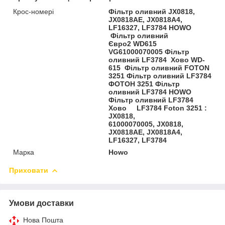
Крос-номері
Фільтр оливний JX0818,
JX0818AE, JX0818A4,
LF16327, LF3784 HOWO
Фільтр оливний
Євро2 WD615
VG61000070005 Фільтр
оливний LF3784 Хово WD-
615 Фільтр оливний FOTON
3251 Фільтр оливний LF3784
ФОТОН 3251 Фільтр
оливний LF3784 HOWO
Фільтр оливний LF3784
Хово LF3784 Foton 3251 :
JX0818,
61000070005, JX0818,
JX0818AE, JX0818A4,
LF16327, LF3784
Марка
Howo
Приховати
Умови доставки
Нова Пошта