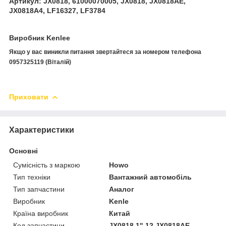
Артикул: JX0818, 61000070005,
JX0818, JX0818AE,
JX0818A4, LF16327, LF3784
Виробник Kenlee
Якщо у вас виникли питання звертайтеся за номером телефона
0957325119 (Віталій)
Приховати
Характеристики
Основні
Сумісність з маркою
Howo
Тип техніки
Вантажний автомобіль
Тип запчастини
Аналог
Виробник
Kenle
Країна виробник
Китай
Код запчастини
JX0818 1''-12 JX0818AE