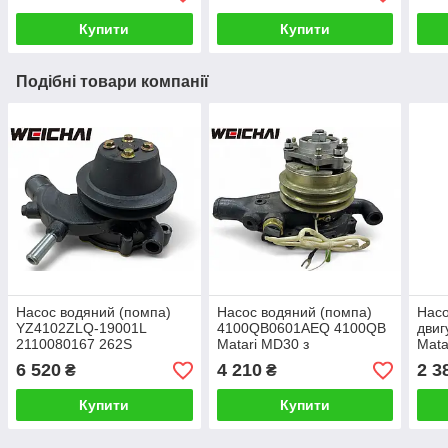
Купити
Купити
Подібні товари компанії
Насос водяний (помпа)
Насос водяний (помпа)
Насо
YZ4102ZLQ-19001L
4100QB0601AEQ 4100QB
дви
2110080167 262S
Matari MD30 з
Mata
2190238/1 без
термомуфтою
6 520
4 210
2 3
₴
₴
термомуфти Matari MD16
Купити
Купити