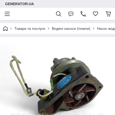
GENERATOR.UA
Товари та послуги
Водяні насоси (помпи)
Насос вод