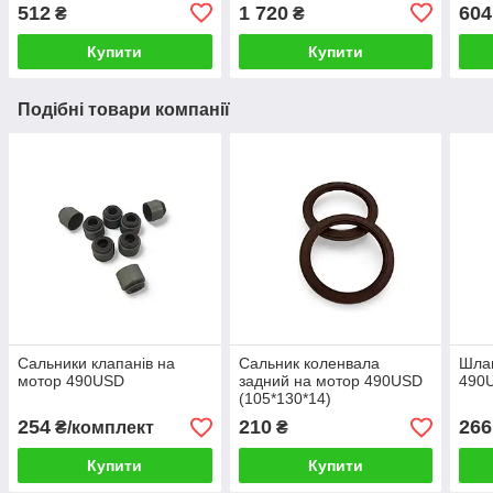
512
1 720
604
₴
₴
Купити
Купити
Подібні товари компанії
Сальники клапанів на
Сальник коленвала
Шлан
мотор 490USD
задний на мотор 490USD
490
(105*130*14)
254
210
266
₴/комплект
₴
Купити
Купити