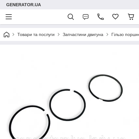
GENERATOR.UA
Товари та послуги
Запчастини двигуна
Гільзо поршн