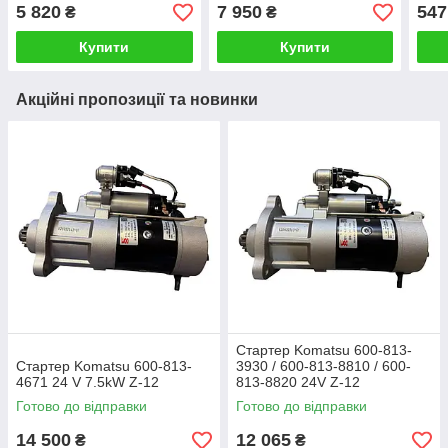
12V Z-9 зубів (підходить
5 820
7 950
547
₴
₴
на генератори)
Купити
Купити
Акційні пропозиції та новинки
Стартер Komatsu 600-813-
Стартер Komatsu 600-813-
3930 / 600-813-8810 / 600-
4671 24 V 7.5kW Z-12
813-8820 24V Z-12
Готово до відправки
Готово до відправки
14 500
12 065
₴
₴