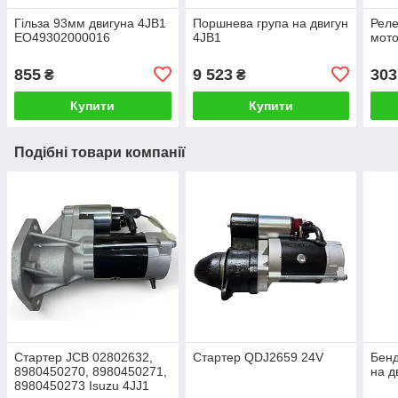
Гільза 93мм двигуна 4JB1
Поршнева група на двигун
Реле
EO49302000016
4JB1
мото
855
9 523
303
₴
₴
Купити
Купити
Подібні товари компанії
Стартер JCB 02802632,
Стартер QDJ2659 24V
Бенд
8980450270, 8980450271,
на д
8980450273 Isuzu 4JJ1