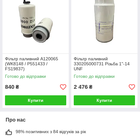
Фільтр паливний A120065
Фільтр паливний
(WK8148 / P551433 /
330205000731 Різьба 1"-14
FS19837)
UNF
Готово до відправки
Готово до відправки
840
2 476
₴
₴
Купити
Купити
Про нас
98% позитивних з 84 відгуків за рік