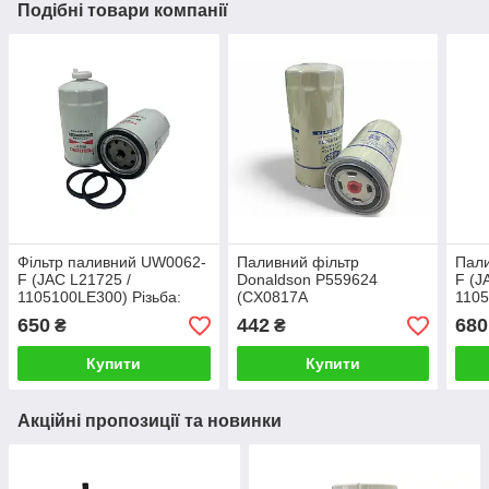
Подібні товари компанії
Фільтр паливний UW0062-
Паливний фільтр
Пали
F (JAC L21725 /
Donaldson P559624
F (J
1105100LE300) Різьба:
(CX0817A
1105
M16 x 1.5
5802280039/FF5457)
M16 
650
442
680
₴
₴
5041995510 Різьба М16 х
1.5 (Аналог CX0708)
Купити
Купити
Акційні пропозиції та новинки