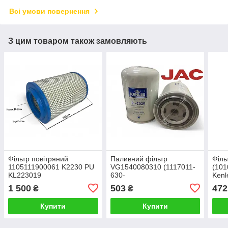
Всі умови повернення
З цим товаром також замовляють
Фільтр повітряний
Паливний фільтр
Філь
1105111900061 K2230 PU
VG1540080310 (1117011-
(101
KL223019
630-
Kenl
000W/WDK999/WK94020/H710WK)
1 500
503
472
₴
₴
Різьба M18x1.5 двигун
D10.38-50
Купити
Купити