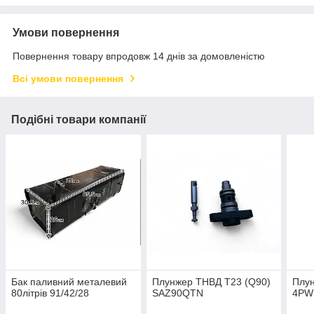
Умови повернення
Повернення товару впродовж 14 днів за домовленістю
Всі умови повернення
Подібні товари компанії
Бак паливний металевий
Плунжер ТНВД T23 (Q90)
Плу
80літрів 91/42/28
SAZ90QTN
4PW