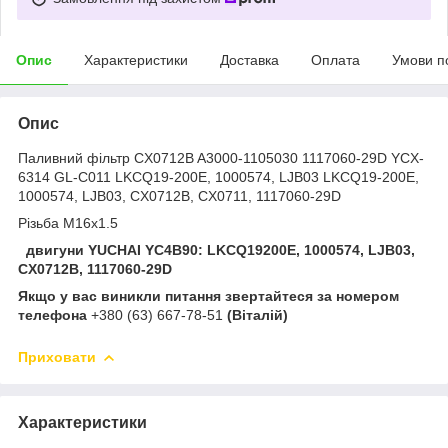
Опис
Характеристики
Доставка
Оплата
Умови п
Опис
Паливний фільтр CX0712B A3000-1105030 1117060-29D YCX-
6314 GL-C011 LKCQ19-200E, 1000574, LJB03 LKCQ19-200E,
1000574, LJB03, CX0712B, CX0711, 1117060-29D
Різьба M16x1.5
двигуни YUCHAI YC4B90: LKCQ19200E, 1000574, LJB03,
CX0712B, 1117060-29D
Якщо у вас виникли питання звертайтеся за номером
телефона
+380 (63) 667-78-51
(Віталій)
Приховати
Характеристики