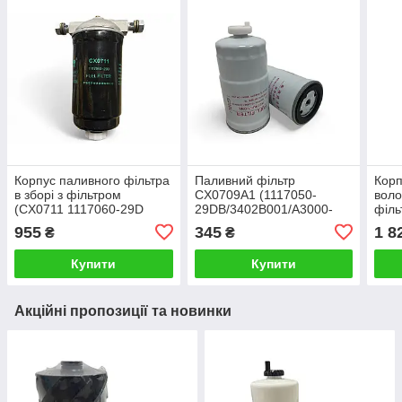
Корпус паливного фільтра
Паливний фільтр
Корп
в зборі з фільтром
CX0709A1 (1117050-
воло
(CX0711 1117060-29D
29DB/3402B001/A3000-
філь
LKCQ19-200E, 1000574,
1105020/
432
955
345
1 8
₴
₴
LJB03, CX0712B)
BF9876/FS19787) Різьба
M14 x 1.5
Купити
Купити
Акційні пропозиції та новинки