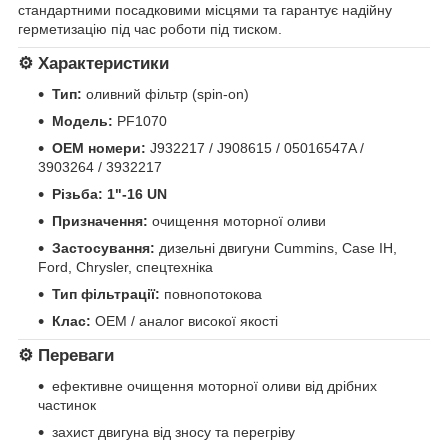
стандартними посадковими місцями та гарантує надійну
герметизацію під час роботи під тиском.
⚙️ Характеристики
Тип:
оливний фільтр (spin-on)
Модель:
PF1070
OEM номери:
J932217 / J908615 / 05016547A /
3903264 / 3932217
Різьба:
1"-16 UN
Призначення:
очищення моторної оливи
Застосування:
дизельні двигуни Cummins, Case IH,
Ford, Chrysler, спецтехніка
Тип фільтрації:
повнопотокова
Клас:
OEM / аналог високої якості
⚙️ Переваги
ефективне очищення моторної оливи від дрібних
частинок
захист двигуна від зносу та перегріву