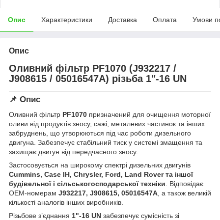
Опис
Характеристики
Доставка
Оплата
Умови п
Опис
Оливний фільтр PF1070 (J932217 /
J908615 / 05016547A) різьба 1"-16 UN
📌 Опис
Оливний фільтр
PF1070
призначений для очищення моторної
оливи від продуктів зносу, сажі, металевих частинок та інших
забруднень, що утворюються під час роботи дизельного
двигуна. Забезпечує стабільний тиск у системі змащення та
захищає двигун від передчасного зносу.
Застосовується на широкому спектрі дизельних двигунів
Cummins, Case IH, Chrysler, Ford, Land Rover та іншої
будівельної і сільськогосподарської техніки
. Відповідає
OEM-номерам
J932217, J908615, 05016547A
, а також великій
кількості аналогів інших виробників.
Різьбове з’єднання
1"-16 UN
забезпечує сумісність зі