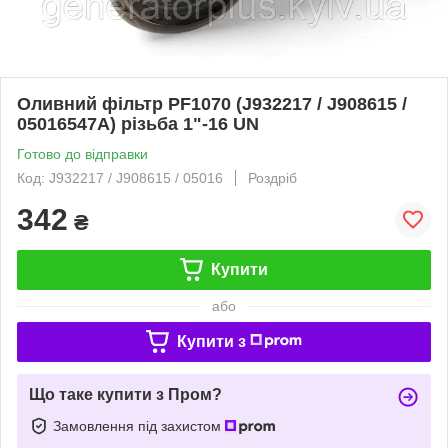
Оливний фільтр PF1070 (J932217 / J908615 /
05016547A) різьба 1"-16 UN
Готово до відправки
Код: J932217 / J908615 / 05016
Роздріб
342
₴
Купити
або
Купити з
Що таке купити з Пром?
Замовлення під захистом