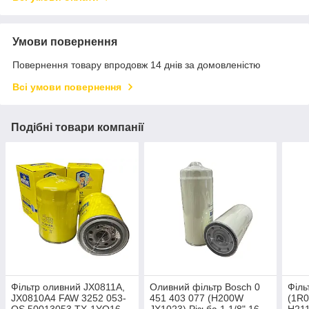
Умови повернення
Повернення товару впродовж 14 днів за домовленістю
Всі умови повернення
Подібні товари компанії
Фільтр оливний JX0811A,
Оливний фільтр Bosch 0
Філь
JX0810A4 FAW 3252 053-
451 403 077 (H200W
(1R0
OS 50013053 TX-1YQ16
JX1023) Різьба 1 1/8" 16
H211