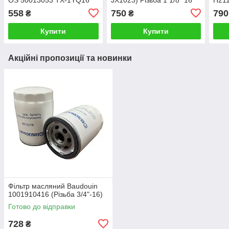
GL-J012 KDF 188/S
UN
1/8-
558
750
790
₴
₴
1012010-29D 1"-12
Купити
Купити
Акційні пропозиції та новинки
Фільтр масляний Baudouin
1001910416 (Різьба 3/4"-16)
Готово до відправки
728
₴