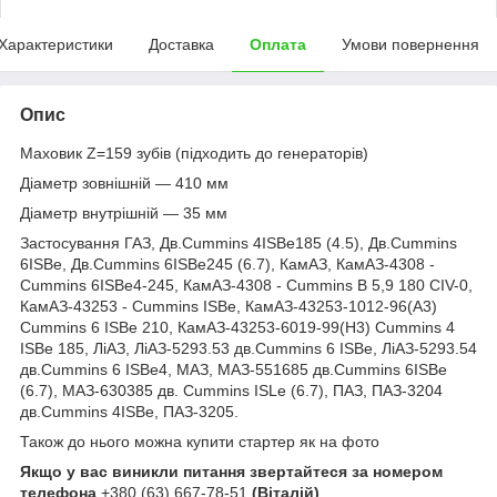
Характеристики
Доставка
Оплата
Умови повернення
Опис
Маховик Z=159 зубів (підходить до генераторів)
Діаметр зовнішній — 410 мм
Діаметр внутрішній — 35 мм
Застосування ГАЗ, Дв.Сummins 4ISBe185 (4.5), Дв.Сummins
6ISBe, Дв.Сummins 6ISBe245 (6.7), КамАЗ, КамАЗ-4308 -
Cummins 6ISBe4-245, КамАЗ-4308 - Cummins В 5,9 180 CIV-0,
КамАЗ-43253 - Cummins ISBe, КамАЗ-43253-1012-96(А3)
Cummins 6 ISBe 210, КамАЗ-43253-6019-99(H3) Cummins 4
ISBe 185, ЛіАЗ, ЛіАЗ-5293.53 дв.Cummins 6 ISBe, ЛіАЗ-5293.54
дв.Cummins 6 ISBe4, МАЗ, МАЗ-551685 дв.Cummins 6ISBe
(6.7), МАЗ-630385 дв. Cummins ISLe (6.7), ПАЗ, ПАЗ-3204
дв.Cummins 4ISBe, ПАЗ-3205.
Також до нього можна купити стартер як на фото
Якщо у вас виникли питання звертайтеся за номером
телефона
+380 (63) 667-78-51
(Віталій)