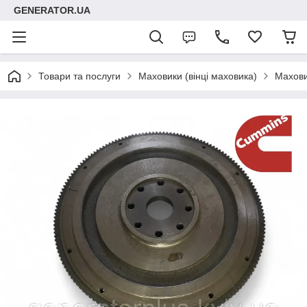
GENERATOR.UA
Товари та послуги
Маховики (вінці маховика)
Махови