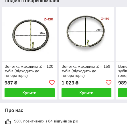
Подібні товари компанії
Венетка маховика Z = 120
Венетка маховика Z = 159
Вене
зубів (підходить до
зубів (підходить до
зубі
генераторів)
генераторів)
гене
987
1 023
989
₴
₴
Купити
Купити
Про нас
98% позитивних з 84 відгуків за рік