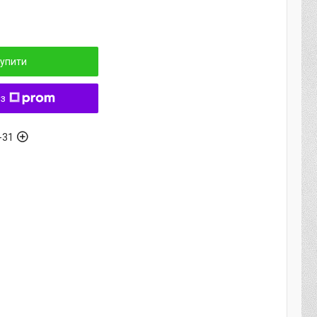
упити
 з
-31