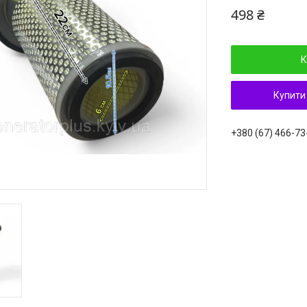
498 ₴
К
Купити
+380 (67) 466-73