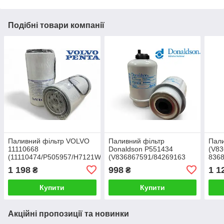
Подібні товари компанії
Паливний фільтр VOLVO
Паливний фільтр
Пали
11110668
Donaldson P551434
(V83
(11110474/P505957/H7121WK10/SN912210/
(V836867591/84269163
8368
WK1176X/BF1358-
/836867233/WK8165/BF9839-
BF98
1 198
998
1 1
₴
₴
O/FS19753) Резьба 1"-14
D/FS19973
SN70
/SN70263/32007067)
Купити
Купити
Акційні пропозиції та новинки