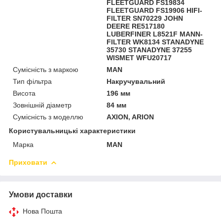
FLEETGUARD FS19834
FLEETGUARD FS19906 HIFI-
FILTER SN70229 JOHN
DEERE RE517180
LUBERFINER L8521F MANN-
FILTER WK8134 STANADYNE
35730 STANADYNE 37255
WISMET WFU20717
Сумісність з маркою
MAN
Тип фільтра
Накручувальний
Висота
196 мм
Зовнішній діаметр
84 мм
Сумісність з моделлю
AXION, ARION
Користувальницькі характеристики
Марка
MAN
Приховати
Умови доставки
Нова Пошта