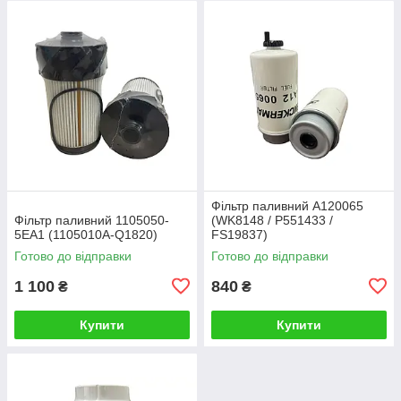
Фільтр паливний A120065
Фільтр паливний 1105050-
(WK8148 / P551433 /
5EA1 (1105010A-Q1820)
FS19837)
Готово до відправки
Готово до відправки
1 100
840
₴
₴
Купити
Купити