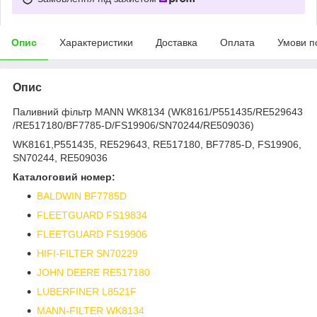
Опис
Характеристики
Доставка
Оплата
Умови п
Опис
Паливний фільтр MANN WK8134 (WK8161/P551435/RE529643
/RE517180/BF7785-D/FS19906/SN70244/RE509036)
WK8161,P551435, RE529643, RE517180, BF7785-D, FS19906,
SN70244, RE509036
Каталоговий номер:
BALDWIN BF7785D
FLEETGUARD FS19834
FLEETGUARD FS19906
HIFI-FILTER SN70229
JOHN DEERE RE517180
LUBERFINER L8521F
MANN-FILTER WK8134