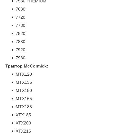
7530 PREMIUM
7630
7720
7730
7820
7830
7920
7930
Трактор McCormick:
MTX120
MTX135
MTX150
MTX165
MTX185
XTX185
XTX200
XTX215