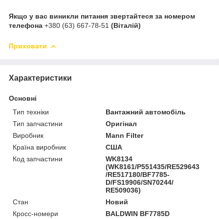
Якщо у вас виникли питання звертайтеся за номером
телефона
+380 (63) 667-78-51
(Віталій)
Приховати
Характеристики
Основні
Тип техніки
Вантажний автомобіль
Тип запчастини
Оригінал
Виробник
Mann Filter
Країна виробник
США
Код запчастини
WK8134
(WK8161/P551435/RE529643
/RE517180/BF7785-
D/FS19906/SN70244/
RE509036)
Стан
Новий
Кросс-номери
BALDWIN BF7785D