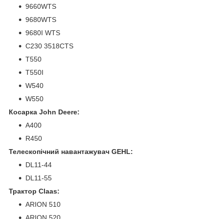
9660WTS
9680WTS
9680I WTS
C230 3518CTS
T550
T550I
W540
W550
Косарка John Deere:
A400
R450
Телескопічний навантажувач GEHL:
DL11-44
DL11-55
Трактор Claas:
ARION 510
ARION 520