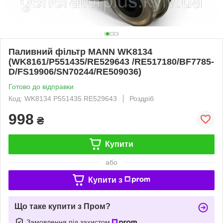
Паливний фільтр MANN WK8134
(WK8161/P551435/RE529643 /RE517180/BF7785-
D/FS19906/SN70244/RE509036)
Готово до відправки
Код: WK8134 P551435 RE529643
Роздріб
998
₴
Купити
або
Купити з
Що таке купити з Пром?
Замовлення під захистом