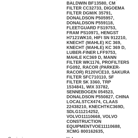
BALDWIN BF13580, CM
FILTER CC32733, DIGOEMA
FILTER DGM/K 35791,
DONALDSON P505957,
DONALDSON P559118,
FLEETGUARD FS19753,
FRAM PS10971, HENGST
H7121WK10, HIFI SN 912210,
KNECHT (MAHLE) KC 369,
KNECHT (MAHLE) KC 369 D,
LUBER-FINER LFF9753,
MAHLE KC369 D, MANN
FILTER WK1176, PROFILTERS
FG092, RACOR (PARKER-
RACOR) R120VCE10, SAKURA
FILTER SFC710110, SF
FILTER SK 3360, TRP
1534841, WIX 33782,
SENNEBOGEN 054523,
DONALDSON P550827, CHINA
LOCALSTCX474, CLAAS
22438210, KNECHTKC369D,
SDLG11214252,
VOLVO11110668, VOLVO
CONSTRUCTION
EQUIPMENTVOE11110688,
XCMG 800162635,