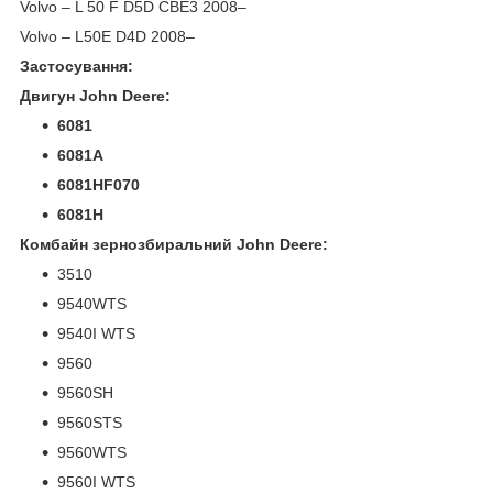
Volvo – L 50 F D5D CBE3 2008–
Volvo – L50E D4D 2008–
Застосування:
Двигун John Deere:
6081
6081A
6081HF070
6081Н
Комбайн зернозбиральний John Deere:
3510
9540WTS
9540I WTS
9560
9560SH
9560STS
9560WTS
9560I WTS