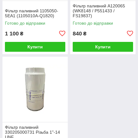
Фільтр паливний A120065
Фільтр паливний 1105050-
(WK8148 / P551433 /
5EA1 (1105010A-Q1820)
FS19837)
Готово до відправки
Готово до відправки
1 100
840
₴
₴
Купити
Купити
Фільтр паливний
330205000731 Різьба 1"-14
UNF