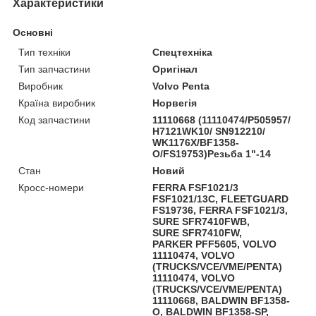
Характеристики
Основні
Тип техніки
Спецтехніка
Тип запчастини
Оригінал
Виробник
Volvo Penta
Країна виробник
Норвегія
Код запчастини
11110668 (11110474/P505957/
H7121WK10/ SN912210/
WK1176X/BF1358-
O/FS19753)Резьба 1"-14
Стан
Новий
Кросс-номери
FERRA FSF1021/3
FSF1021/13C, FLEETGUARD
FS19736, FERRA FSF1021/3,
SURE SFR7410FWB,
SURE SFR7410FW,
PARKER PFF5605, VOLVO
11110474, VOLVO
(TRUCKS/VCE/VME/PENTA)
11110474, VOLVO
(TRUCKS/VCE/VME/PENTA)
11110668, BALDWIN BF1358-
O, BALDWIN BF1358-SP,