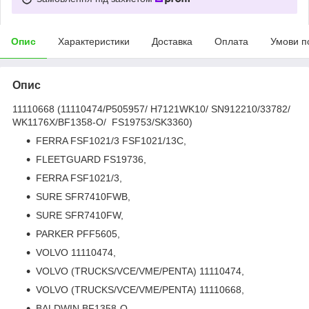
Опис
Характеристики
Доставка
Оплата
Умови п
Опис
11110668 (11110474/P505957/ H7121WK10/ SN912210/33782/
WK1176X/BF1358-O/ FS19753/SK3360)
FERRA FSF1021/3 FSF1021/13C,
FLEETGUARD FS19736,
FERRA FSF1021/3,
SURE SFR7410FWB,
SURE SFR7410FW,
PARKER PFF5605,
VOLVO 11110474,
VOLVO (TRUCKS/VCE/VME/PENTA) 11110474,
VOLVO (TRUCKS/VCE/VME/PENTA) 11110668,
BALDWIN BF1358-O,