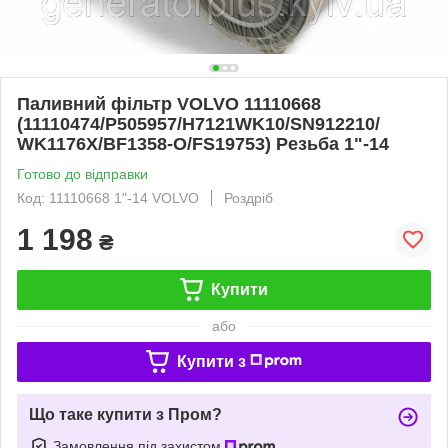
Паливний фільтр VOLVO 11110668
(11110474/P505957/H7121WK10/SN912210/
WK1176X/BF1358-O/FS19753) Резьба 1"-14
Готово до відправки
Код: 11110668 1"-14 VOLVO
Роздріб
1 198
₴
Купити
або
Купити з
Що таке купити з Пром?
Замовлення під захистом