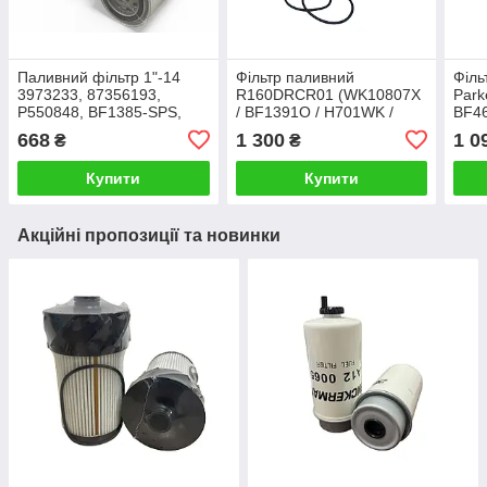
Паливний фільтр 1"-14
Фільтр паливний
Філь
3973233, 87356193,
R160DRCR01 (WK10807X
Park
P550848, BF1385-SPS,
/ BF1391O / H701WK /
BF46
FS19732, SN40602,
4395037 / 11110683)
SK33
668
1 300
1 0
₴
₴
SK3183, WK9020/1X,
Різьба: 1-14
1-1
33732
Купити
Купити
Акційні пропозиції та новинки