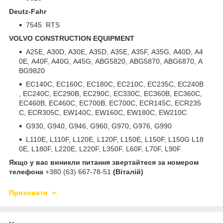
Deutz-Fahr
7545 RTS
VOLVO CONSTRUCTION EQUIPMENT
A25E, A30D, A30E, A35D, A35E, A35F, A35G, A40D, A4
0E, A40F, A40G, A45G, ABG5820, ABG5870, ABG6870, A
BG9820
EC140C, EC160C, EC180C, EC210C, EC235C, EC240B
, EC240C, EC290B, EC290C, EC330C, EC360B, EC360C,
EC460B, EC460C, EC700B, EC700C, ECR145C, ECR235
C, ECR305C, EW140C, EW160C, EW180C, EW210C
G930, G940, G946, G960, G970, G976, G990
L110E, L110F, L120E, L120F, L150E, L150F, L150G L18
0E, L180F, L220E, L220F, L350F, L60F, L70F, L90F
Якщо у вас виникли питання звертайтеся за номером
телефона
+380 (63) 667-78-51
(Віталій)
Приховати