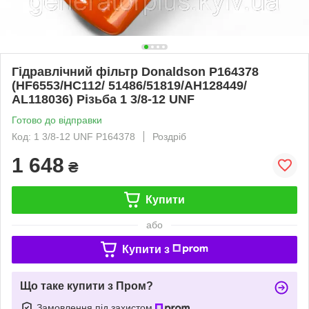
Гідравлічний фільтр Donaldson P164378
(HF6553/HC112/ 51486/51819/AH128449/
AL118036) Різьба 1 3/8-12 UNF
Готово до відправки
Код: 1 3/8-12 UNF P164378
Роздріб
1 648
₴
Купити
або
Купити з
Що таке купити з Пром?
Замовлення під захистом