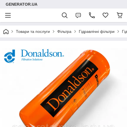
GENERATOR.UA
Товари та послуги
Фільтра
Гідравлічні фільтри
Гі