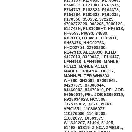
P173737, P174650, P176566,
P560613, P177047, P763535,
P764737, P163324, P164378,
P164384, P165332, P165338,
P170950, 359552, 372229,
4700372229, 908265, 7000126,
512743N, FLS1066HT, HF6518,
HF6553, P6893, 74830,
4369113, H18W10, H18W11,
SH66378, HHC02753,
HHC02754, 32909200,
RE47313, AL118036, K.H.D
4427013, 8320047, LFH4447,
LFH4910, LFH4990, MAHLE
HC112, MAHLE KC114,
MAHLE ORIGINAL HC112,
MANN-FILTER WH9803,
WH980, 3H3568, 87308948,
84237579, 87308944,
84469093, 84476010, PEL JOB
E6050019, PEL JOB E6050119,
R928034623, HC5508,
132575302, R263, 35243,
VPK1551, 110366077,
110376506, 11448509,
11802677, 16563975,
WHS46207, 51494, 51495,
51498, 51819, ZINGA ZME16L,