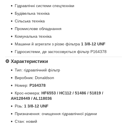
Гідравлічні системи спецтехніки
Будівельна техніка
Сільська техніка
Промислове обладнання
Комунальна техніка
Машини й агрегати з різзю фільтра
1 3/8-12 UNF
Гідросистеми, де застосовується фільтр P164378
⚙️
Характеристики
Тип: гідравлічний фільтр
Виробник: Donaldson
Номер:
P164378
Крос-номера:
HF6553 / HC112 / 51486 / 51819 /
AH128449 / AL118036
Різь:
1 3/8-12 UNF
Призначення: очищення гідравлічної рідини
Стан: новий