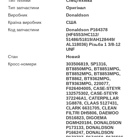
Тип техніки
Спецтехніка
Тип запчастини
Оригінал
Виробник
Donaldson
Країна виробник
США
Код запчастини
Donaldson P164378
(HF6553/HC112/
51486/51819/AH128449/
AL118036) Різьба 1 3/8-12
UNF
Стан
Новий
Кросс-номери
303506819, SP1316,
BT8850MPG, BT8851MPG,
BT8852MPG, BT8853MPG,
BT8862, BT9362MPG,
BT9363MPG, 220077,
F026404005, CASE-STEYR
132575302, CASE-STEYR
372246A1, CATERPILLAR
1G8878, CLAAS 5127431,
CLARK 6631705, CLEAN
FILTRI DH5806, DAEWOO
D516823, DIGOEMA
DGMH20184, DONALDSON
P173133, DONALDSON
P166247, DONALDSON