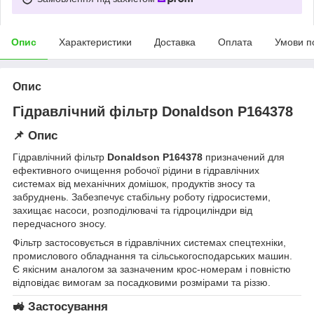
Опис
Характеристики
Доставка
Оплата
Умови п
Опис
Гідравлічний фільтр Donaldson P164378
📌
Опис
Гідравлічний фільтр
Donaldson P164378
призначений для
ефективного очищення робочої рідини в гідравлічних
системах від механічних домішок, продуктів зносу та
забруднень. Забезпечує стабільну роботу гідросистеми,
захищає насоси, розподілювачі та гідроциліндри від
передчасного зносу.
Фільтр застосовується в гідравлічних системах спецтехніки,
промислового обладнання та сільськогосподарських машин.
Є якісним аналогом за зазначеним крос-номерам і повністю
відповідає вимогам за посадковими розмірами та різзю.
🚜
Застосування