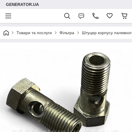
GENERATOR.UA
Товари та послуги
Фільтра
Штуцер корпусу паливног