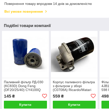
Повернення товару впродовж 14 днів за домовленістю
Всі умови повернення
Подібні товари компанії
Паливний фільтр РД-030
Корпус паливного фільтра
Філь
(KC83D) Dong Feng
з фільтром у зборі
4JB1
(DF20/25/40) CY4100Q
(C0708A) Ricardo/Matari
598 
Різьба 3/4 16UNF
універсальний
145
559
498
₴
₴
Купити
Купити