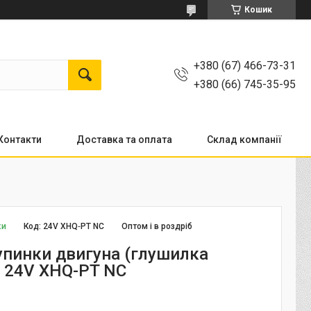
Кошик
+380 (67) 466-73-31
+380 (66) 745-35-95
Контакти
Доставка та оплата
Склад компанії
ки
Код:
24V XHQ‑PT NC
Оптом і в роздріб
упинки двигуна (глушилка
) 24V XHQ-PT NC