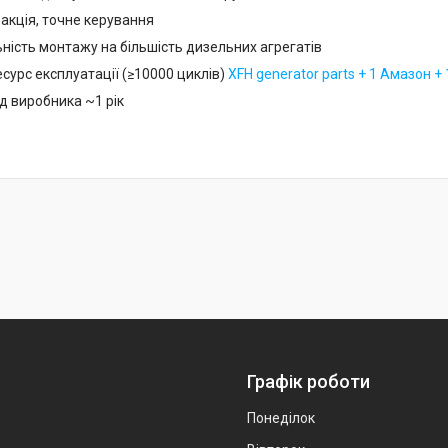
акція, точне керування
ність монтажу на більшість дизельних агрегатів
сурс експлуатації (≥10000 циклів)
XFH generator parts + 1 Амазон + 
ід виробника ~1 рік
Графік роботи
Понеділок