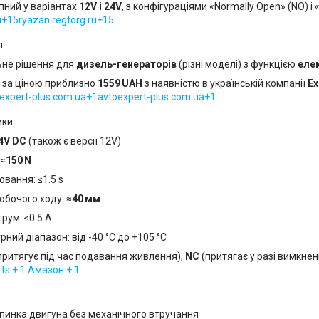
пний у варіантах
12V і 24V
, з конфігураціями «Normally Open» (NO) і 
15ryazan.regtorg.ru+15
.
я
ьне рішення для
дизель-генераторів
(різні моделі) з функцією
еле
 за ціною приблизно
1559 UAH
з наявністю в українській компанії
Ex
expert-plus.com.ua+1avtoexpert-plus.com.ua+1
.
ики
4V DC
(також є версії 12V)
 ≈
150 N
вання: ≤1.5 s
обочого ходу: ≈
40 мм
рум: ≤0.5 A
ний діапазон: від -40 °C до +105 °C
притягує під час подавання живлення),
NC
(притягає у разі вимкне
rts + 1 Амазон + 1
.
упинка двигуна без механічного втручання