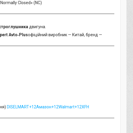
«Normally Closed» (NC)
ктроглушника
двигуна.
pert Avto‑Plus
офіційний виробник — Китай, бренд —
ння)
DISELMART+12Амазон+12Walmart+12
XFH