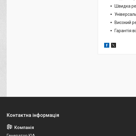
Швидка ре
Універсаль
Високий ре
Гарантія в
Генератор.ЮА