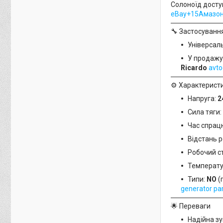
Солоноїд досту
eBay+15Амазон+
🔧 Застосуванн
Універсал
У продажу
Ricardo
avto
⚙️ Характерист
Напруга:
2
Сила тяги:
Час спрацю
Відстань р
Робочий ст
Температур
Типи:
NO
(
generator pa
🌟 Переваги
Надійна з