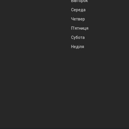
Вівторок
Середа
Четвер
Пʼятниця
Субота
Неділя