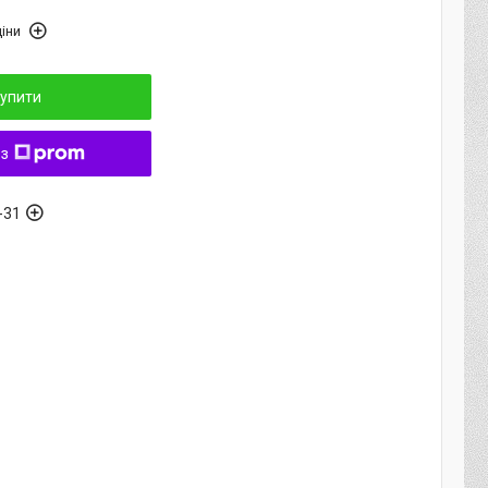
іни
упити
 з
-31