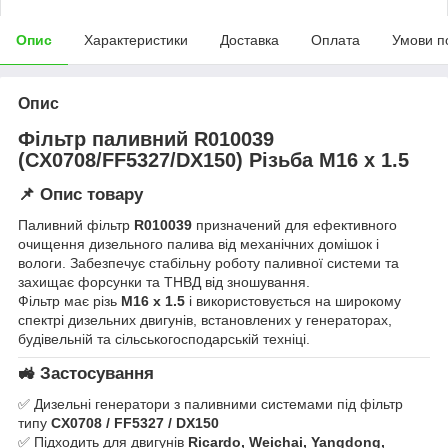
Опис
Характеристики
Доставка
Оплата
Умови п
Опис
Фільтр паливний R010039
(CX0708/FF5327/DX150) Різьба M16 x 1.5
📌 Опис товару
Паливний фільтр
R010039
призначений для ефективного
очищення дизельного палива від механічних домішок і
вологи. Забезпечує стабільну роботу паливної системи та
захищає форсунки та ТНВД від зношування.
Фільтр має різь
M16 x 1.5
і використовується на широкому
спектрі дизельних двигунів, встановлених у генераторах,
будівельній та сільськогосподарській техніці.
🚜 Застосування
✅ Дизельні генератори з паливними системами під фільтр
типу
CX0708 / FF5327 / DX150
✅ Підходить для двигунів
Ricardo, Weichai, Yangdong,