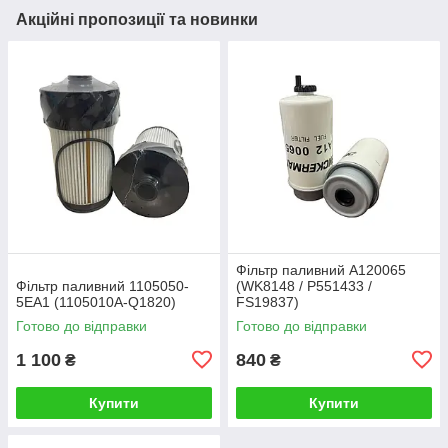
Акційні пропозиції та новинки
Фільтр паливний A120065
Фільтр паливний 1105050-
(WK8148 / P551433 /
5EA1 (1105010A-Q1820)
FS19837)
Готово до відправки
Готово до відправки
1 100
840
₴
₴
Купити
Купити