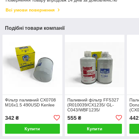
Повернення товару впродовж 14 днів за домовленістю
Всі умови повернення
Подібні товари компанії
Фільтр паливний СX0708
Паливний фільтр FF5327
Пали
M16x1.5 490USD Kenlee
(R010039/CX1235/ GL-
Dona
C043/WBF1235/
(CX
803164662) Різьба M16 x
580
342
555
442
₴
₴
1.5
5041
1.5 
Купити
Купити