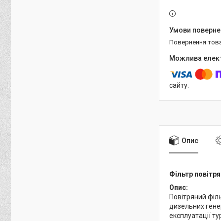
повернення тов
сайту.
Опис
Фільтр повітря
Опис:
Повітряний філ
дизельних генер
експлуатації ту