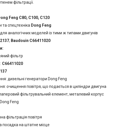
пенем фільтрації.
ong Feng C80, C100, C120
и та спецтехніка
Dong Feng
для аналогічних моделей із тими ж типами двигунів
2137
,
Baudouin C66411020
и:
ряний фільтр
:
C66411020
137
ння: дизельні генератори Dong Feng
ня: очищення повітря, що подається в циліндри двигуна
 паперовий фільтрувальний елемент, металевий корпус
 Dong Feng
на фільтрація повітря
а посадка на штатне місце