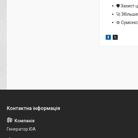
🛡️ Захист
🚀 Збільш
⚙️ Сумісні
Генератор.ЮА