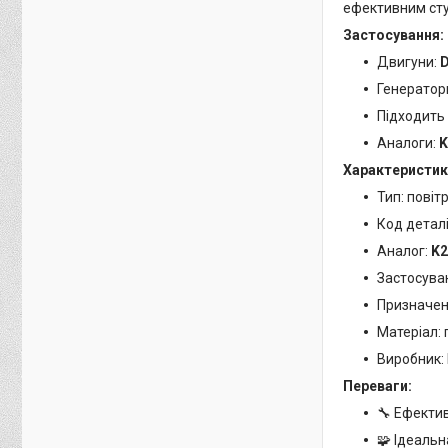
ефективним сту
Застосування:
Двигуни:
D
Генератор
Підходить 
Аналоги:
K
Характеристик
Тип: повіт
Код деталі
Аналог:
K2
Застосува
Призначен
Матеріал:
Виробник:
Переваги:
🔧 Ефектив
🧩 Ідеальн