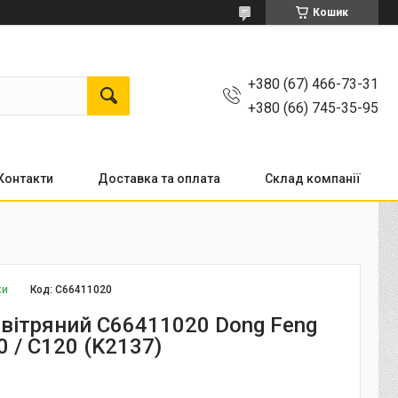
Кошик
+380 (67) 466-73-31
+380 (66) 745-35-95
Контакти
Доставка та оплата
Склад компанії
ки
Код:
C66411020
овітряний C66411020 Dong Feng
0 / C120 (K2137)