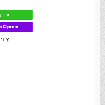
упити
 з
-31