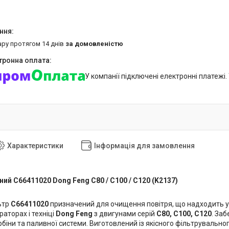
ару протягом 14 днів
за домовленістю
У компанії підключені електронні платежі
Характеристики
Інформація для замовлення
ний C66411020 Dong Feng C80 / C100 / C120 (K2137)
ьтр
C66411020
призначений для очищення повітря, що надходить у д
аторах і техніці
Dong Feng
з двигунами серій
C80, C100, C120
. За
рбіни та паливної системи. Виготовлений із якісного фільтрувальн