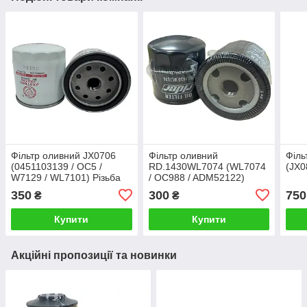
Фільтр оливний JX0706
Фільтр оливний
Філь
(0451103139 / OC5 /
RD.1430WL7074 (WL7074
(JX0
W7129 / WL7101) Різьба
/ OC988 / ADM52122)
M16×1.5
Різьба 3/4-16
350
300
750
₴
₴
Купити
Купити
Акційні пропозиції та новинки