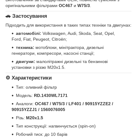
оригінальними фільтрами
OC467
и
W75/3
.
🚗
Застосування
Підходить для використання в таких типах техніки та двигунах:
автомобілі:
Volkswagen, Audi, Skoda, Seat, Opel,
Ford, Fiat, Peugeot, Citroën;
техника:
мотоблоки, мінітрактора, дизельні
генератори, компресори, насосні станції;
двигуни:
малолітражні дизельні та бензинові
установки з різзю M20x1.5.
⚙️
Характеристики
Тип: оливний фільтр
Модель:
RD.1430WL7171
Аналоги:
OC467 / W75/3 / LF401 / 90915YZZE2 /
90915YZZJ1 / 1560076005
Різь:
M20x1.5
Тип конструкції: нагвинчується (spin-on)
Робочий тиск: до 10 барів