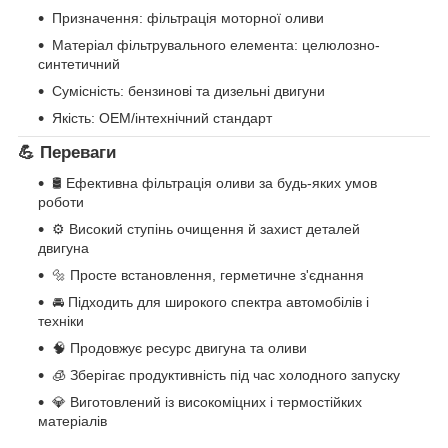
Призначення: фільтрація моторної оливи
Матеріал фільтрувального елемента: целюлозно-
синтетичний
Сумісність: бензинові та дизельні двигуни
Якість: OEM/інтехнічний стандарт
💪
Переваги
🛢️ Ефективна фільтрація оливи за будь-яких умов
роботи
⚙️ Високий ступінь очищення й захист деталей
двигуна
🔩 Просте встановлення, герметичне з'єднання
🚘 Підходить для широкого спектра автомобілів і
техніки
🧠 Продовжує ресурс двигуна та оливи
🧊 Зберігає продуктивність під час холодного запуску
💎 Виготовлений із високоміцних і термостійких
матеріалів