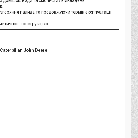
 домішок, води та смолистих відкладень.
в.
 згоряння палива та продовжуючи термін експлуатації
рметичною конструкцією.
Caterpillar, John Deere