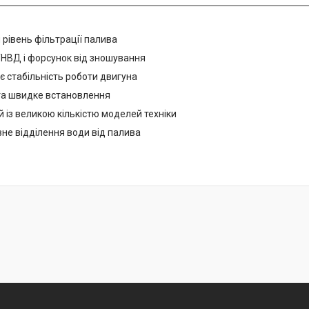
 рівень фільтрації палива
ТНВД і форсунок від зношування
є стабільність роботи двигуна
 та швидке встановлення
й із великою кількістю моделей техніки
не відділення води від палива