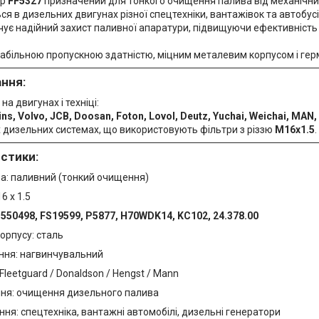
тр
FF5327
призначений для тонкого очищення палива від механічних
я в дизельних двигунах різної спецтехніки, вантажівок та автобусі
чує надійний захист паливної апаратури, підвищуючи ефективність
табільною пропускною здатністю, міцним металевим корпусом і ге
ння:
на двигунах і техніці:
s, Volvo, JCB, Doosan, Foton, Lovol, Deutz, Yuchai, Weichai, MAN, 
х дизельних системах, що використовують фільтри з різзю
M16x1.5
.
стики:
ра: паливний (тонкий очищення)
6 x 1.5
550498, FS19599, P5877, H70WDK14, KC102, 24.378.00
орпусу: сталь
ання: нагвинчувальний
Fleetguard / Donaldson / Hengst / Mann
ня: очищення дизельного палива
ня: спецтехніка, вантажні автомобілі, дизельні генератори