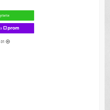
упити
 з
-31