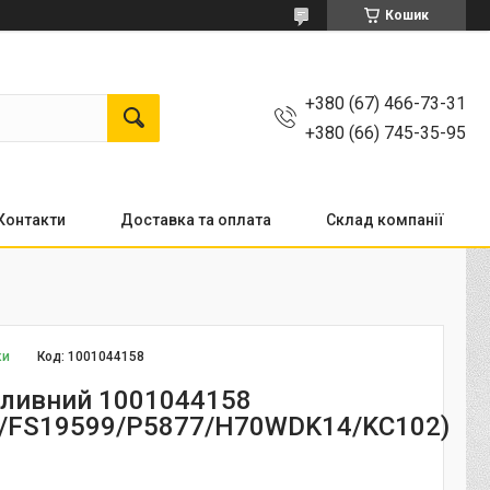
Кошик
+380 (67) 466-73-31
+380 (66) 745-35-95
Контакти
Доставка та оплата
Склад компанії
ки
Код:
1001044158
аливний 1001044158
/FS19599/P5877/H70WDK14/KC102)