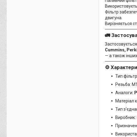
Паливний філь
Використовуєтьс
Фільтр забезпе
двигуна.
Вирізняється с
🚛
Застосува
Застосовується 
Cummins, Perkin
— а також інши
⚙️
Характери
Тип фільт
Резьба: M1
Аналоги:
P
Матеріал к
Тип з'єдн
Виробник: 
Призначен
Використан