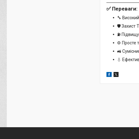
✅
Переваги:
🔧 Високий
🛡 Захист 
⛽ Підвищу
⚙️ Просте
🚜 Сумісни
💧 Ефектив