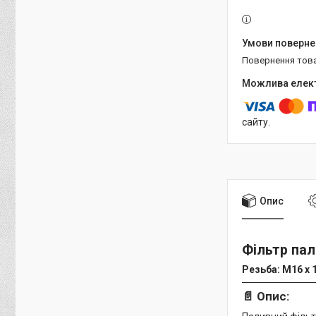
повернення тов
сайту.
Опис
Фільтр пал
Резьба: M16 x 1
📄
Опис: