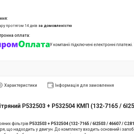
ару протягом 14 днів
за домовленістю
У компанії підключені електронні платежі
Характеристики
Інформація для замовлення
ітряний P532503 + P532504 КМП (132-7165 / 6I25
ряних фільтрів
P532503 + P532504 (132-7165 / 6I2503 / 46607 / C28
ря, що надходить у двигун. До комплекту входить основний і запо