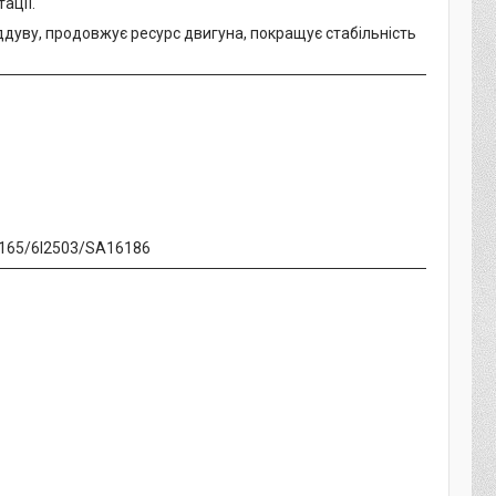
ації.
дуву, продовжує ресурс двигуна, покращує стабільність
7165/6I2503/SA16186