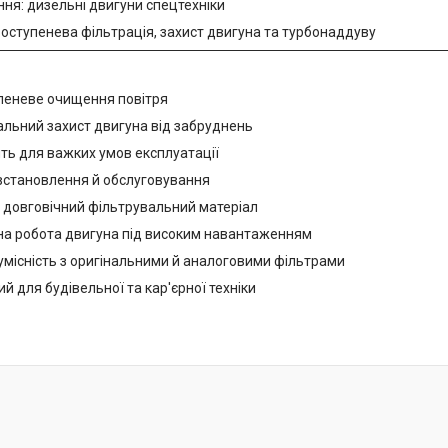
ня: дизельні двигуни спецтехніки
воступенева фільтрація, захист двигуна та турбонаддуву
упеневе очищення повітря
альний захист двигуна від забруднень
ить для важких умов експлуатації
 встановлення й обслуговування
і довговічний фільтрувальний матеріал
ьна робота двигуна під високим навантаженням
умісність з оригінальними й аналоговими фільтрами
ий для будівельної та кар'єрної техніки