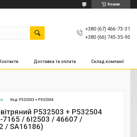
Кошик
+380 (67) 466-73-31
+380 (66) 745-35-95
Контакти
Доставка та оплата
Склад компанії
ки
Код:
P532503 + P532504
овітряний P532503 + P532504
7165 / 6I2503 / 46607 /
2 / SA16186)