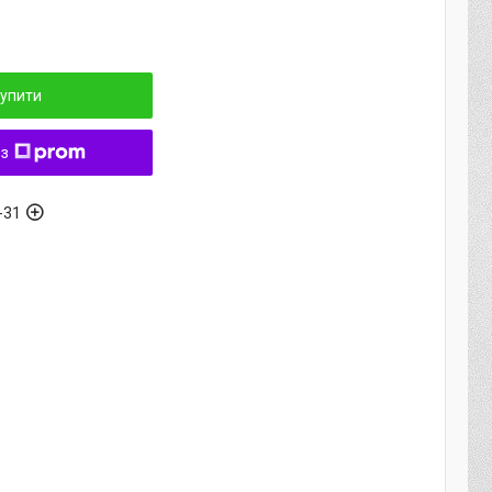
упити
 з
-31