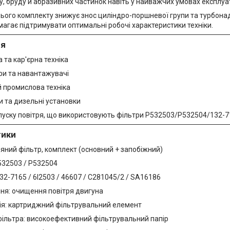
у, бруду й абразивних частинок навіть у найважчих умовах експлуат
ього комплекту знижує знос циліндро-поршневої групи та турбонад
магає підтримувати оптимальні робочі характеристики техніки.
ня
 та кар'єрна техніка
ри та навантажувачі
 промислова техніка
и та дизельні установки
пуску повітря, що використовують фільтри P532503/P532504/132-
тики
ряний фільтр, комплект (основний + запобіжний)
532503 / P532504
32-7165 / 6I2503 / 46607 / C281045/2 / SA16186
ня: очищення повітря двигуна
ія: картриджний фільтрувальний елемент
фільтра: високоефективний фільтрувальний папір