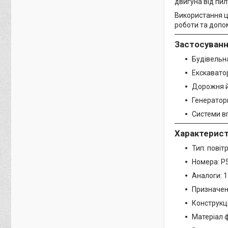
двигуна від пил
Використання ц
роботи та допо
Застосуван
Будівельна
Екскавато
Дорожня й
Генератор
Системи в
Характерис
Тип: повіт
Номера: P
Аналоги: 1
Призначен
Конструкц
Матеріал 