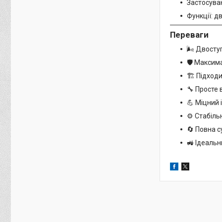
Застосуван
Функції: д
Переваги
🌬️ Двост
🛡️ Максим
🏗️ Підход
🔧 Просте
💪 Міцний 
⚙️ Стабіл
🔄 Повна с
🚜 Ідеальн