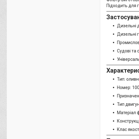
Підходить для 
Застосува
Дизельні 
Дизельні г
Промислов
Судові та 
Універсал
Характери
Тип: оливн
Номер: 10
Призначен
Тип двигу
Матеріал 
Конструкц
Клас якост