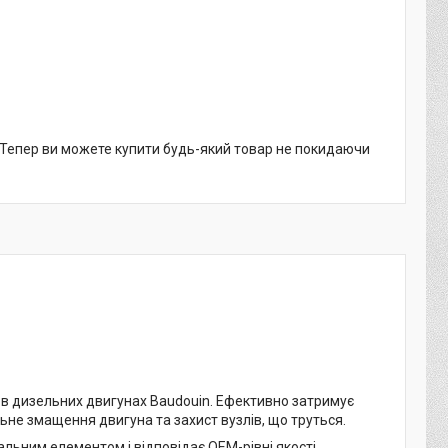
. Тепер ви можете купити будь-який товар не покидаючи
в дизельних двигунах Baudouin. Ефективно затримує
льне змащення двигуна та захист вузлів, що труться.
ьним елементом і відповідає OEM-рівні якості.