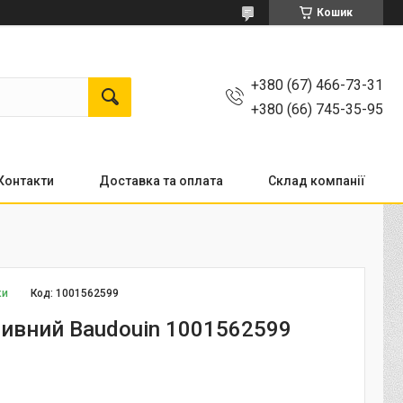
Кошик
+380 (67) 466-73-31
+380 (66) 745-35-95
Контакти
Доставка та оплата
Склад компанії
ки
Код:
1001562599
ливний Baudouin 1001562599