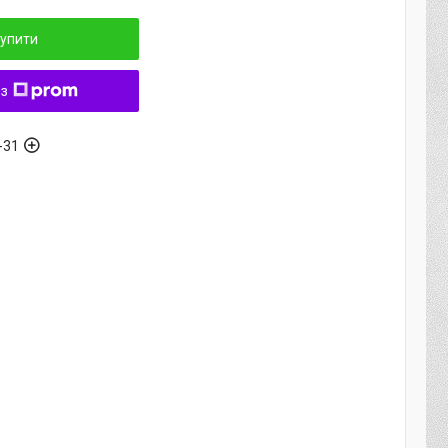
упити
 з
-31