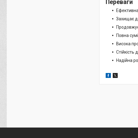
Переваги
Ефективна
Захищає дв
Продовжує
Повна сумі
Висока пр
Стійкість 
Надійна ро