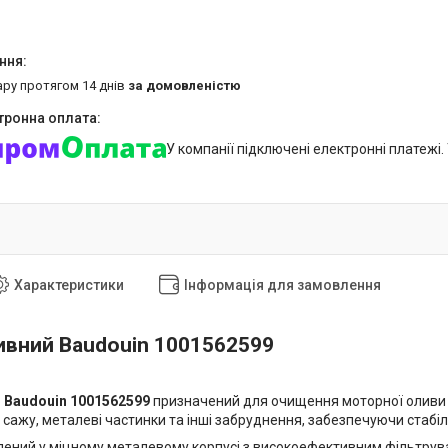
ару протягом 14 днів
за домовленістю
У компанії підключені електронні платежі
Характеристики
Інформація для замовлення
ивний Baudouin 1001562599
р
Baudouin 1001562599
призначений для очищення моторної оливи 
 сажу, металеві частинки та інші забруднення, забезпечуючи стабі
лений у міцному металевому корпусі з високоефективним фільтрувал