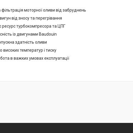
 фільтрація моторної оливи від забруднень
игун від зносу та перегрівання
 ресурс турбокомпресора та ЦПГ
сність із двигунами Baudouin
опускна здатність оливи
до високих температур і тиску
бота в важких умовах експлуатації