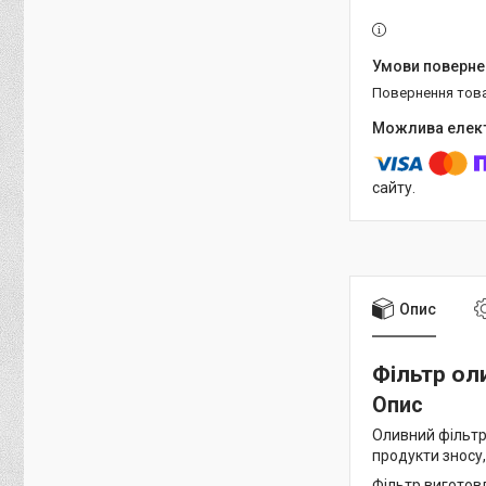
повернення тов
сайту.
Опис
Фільтр ол
Опис
Оливний фільт
продукти зносу,
Фільтр виготов