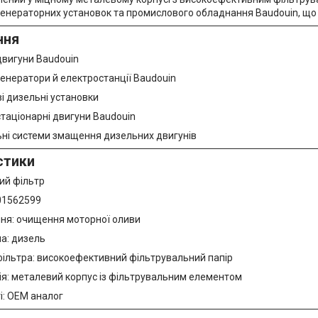
генераторних установок та промислового обладнання Baudouin, що
ння
двигуни Baudouin
енератори й електростанції Baudouin
і дизельні установки
стаціонарні двигуни Baudouin
ьні системи змащення дизельних двигунів
стики
ий фільтр
01562599
ня: очищення моторної оливи
на: дизель
фільтра: високоефективний фільтрувальний папір
ія: металевий корпус із фільтрувальним елементом
і: OEM аналог