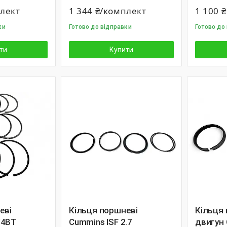
плект
1 344 ₴/комплект
1 100 ₴
ки
Готово до відправки
Готово до
ти
Купити
еві
Кільця поршневі
Кільця 
/4BT
Cummins ISF 2.7
двигун