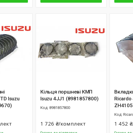
ні
Кільця поршневі КМП
Вкладк
TD Isuzu
Isuzu 4JJ1 (8981857800)
Ricardo
9670)
ZH4105
8981857800
Ricar
плект
1 726 ₴/комплект
1 452 