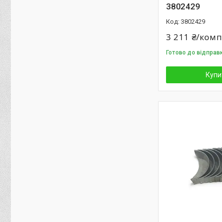
3802429
3802429
3 211 ₴/ком
Готово до відправ
Купи