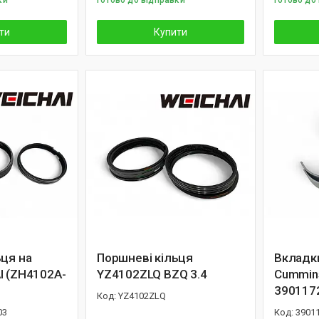
ки
Готово до відправки
Готово до
ти
Купити
ьця на
Поршневі кільця
Вкладк
I (ZH4102A-
YZ4102ZLQ BZQ 3.4
Cummin
390117
YZ4102ZLQ
03
3901