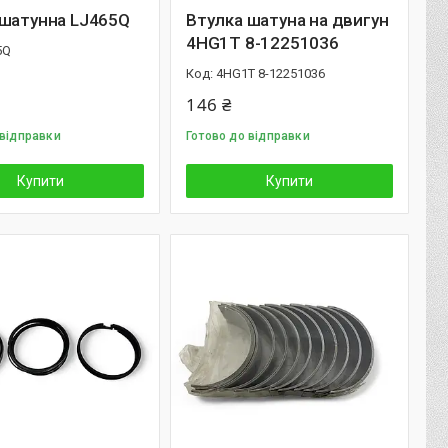
 шатунна LJ465Q
Втулка шатуна на двигун
4HG1T 8-12251036
5Q
4HG1T 8-12251036
146 ₴
 відправки
Готово до відправки
Купити
Купити