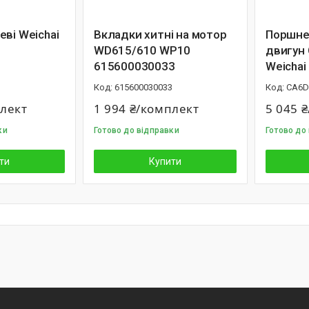
ві Weichai
Вкладки хитні на мотор
Поршнев
WD615/610 WP10
двигун
615600030033
Weichai
615600030033
CA6D
плект
1 994 ₴/комплект
5 045 
ки
Готово до відправки
Готово до
ти
Купити