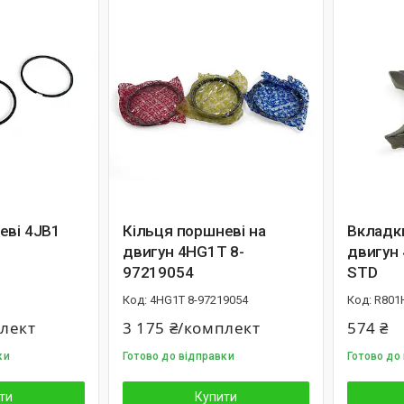
еві 4JB1
Кільця поршневі на
Вкладки
двигун 4HG1T 8-
двигун
97219054
STD
4HG1T 8-97219054
R801
плект
3 175 ₴/комплект
574 ₴
ки
Готово до відправки
Готово до
ти
Купити