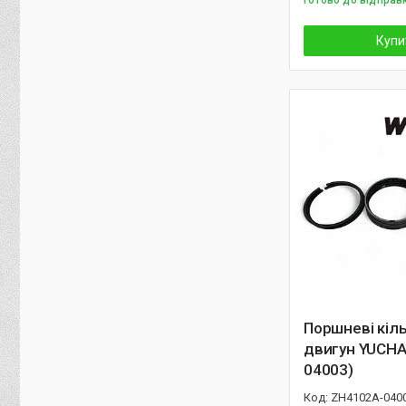
Готово до відправ
Купи
Поршневі кіл
двигун YUCHA
04003)
ZH4102A-040