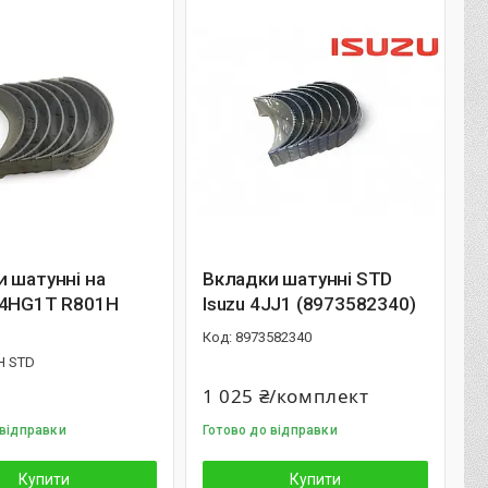
 шатунні на
Вкладки шатунні STD
 4HG1T R801H
Isuzu 4JJ1 (8973582340)
8973582340
H STD
1 025 ₴/комплект
 відправки
Готово до відправки
Купити
Купити