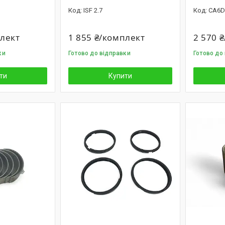
ISF 2.7
CA6D
плект
1 855 ₴/комплект
2 570 
ки
Готово до відправки
Готово до
ти
Купити