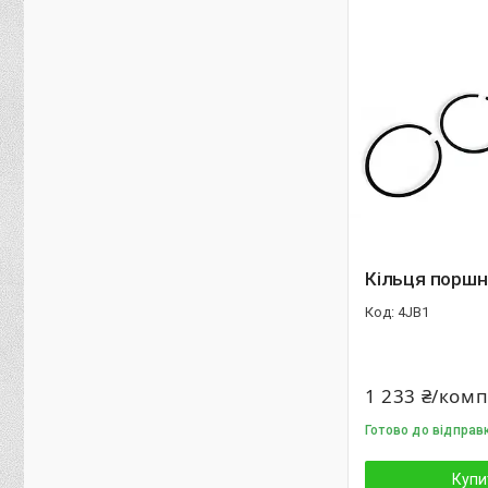
Кільця поршн
4JB1
1 233 ₴/ком
Готово до відправ
Купи