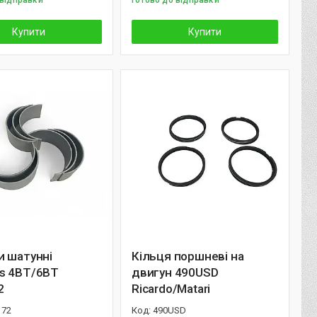
 відправки
Готово до відправки
Купити
Купити
и шатунні
Кільця поршневі на
s 4BT/6BT
двигун 490USD
2
Ricardo/Matari
172
490USD