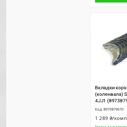
Вкладки корін
(коленвала) S
4JJ1 (897387
8973879670
1 289 ₴/ком