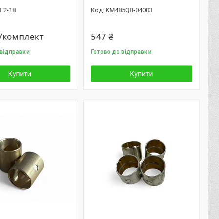
E2-18
KM485QB-04003
₴/комплект
547 ₴
 відправки
Готово до відправки
Купити
Купити